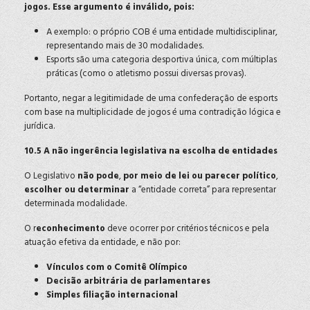
jogos. Esse argumento é inválido, pois:
A exemplo: o
próprio COB é uma entidade multidisciplinar,
representando mais de 30 modalidades.
Esports são uma categoria desportiva única, com múltiplas
práticas (como o atletismo possui diversas provas).
Portanto, negar a legitimidade de uma confederação de esports
com base na multiplicidade de jogos é uma contradição lógica e
jurídica.
10.5 A não ingerência legislativa na escolha de entidades
O Legislativo
não pode
,
por meio de lei ou parecer político
,
escolher ou determinar
a “entidade correta” para representar
determinada modalidade.
O r
econhecimento
deve ocorrer por critérios técnicos e pela
atuação efetiva da entidade, e não por:
Vínculos com o Comitê Olímpico
Decisão arbitrária de parlamentares
Simples filiação internacional