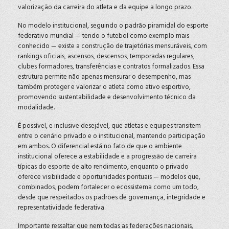
valorização da carreira do atleta e da equipe a longo prazo.
No modelo institucional, seguindo o padrão piramidal do esporte
federativo mundial — tendo o futebol como exemplo mais
conhecido — existe a construção de trajetórias mensuráveis, com
rankings oficiais, ascensos, descensos, temporadas regulares,
clubes formadores, transferências e contratos formalizados. Essa
estrutura permite não apenas mensurar o desempenho, mas
também proteger e valorizar o atleta como ativo esportivo,
promovendo sustentabilidade e desenvolvimento técnico da
modalidade.
É possível, e inclusive desejável, que atletas e equipes transitem
entre o cenário privado e o institucional, mantendo participação
em ambos. O diferencial está no fato de que o ambiente
institucional oferece a estabilidade e a progressão de carreira
típicas do esporte de alto rendimento, enquanto o privado
oferece visibilidade e oportunidades pontuais — modelos que,
combinados, podem fortalecer o ecossistema como um todo,
desde que respeitados os padrões de governança, integridade e
representatividade federativa.
Importante ressaltar que nem todas as federações nacionais,