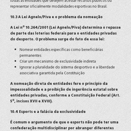
todas as entidades que desejem acessar recursos públicos ou
representar oficialmente modalidades esportivas no Brasil.
10.3 A Lei Agnelo/Piva e o problema da nomeação
A Lei nº 10.264/2001 (Lei Agnelo/Piva) determina o repasse
de parte das loterias federais para o entidades privadas
do desporto. O problema surge do fato de essa lei:
Nomear entidades específicas como beneficiárias
permanentes
Criar um mecanismo de exclusividade indireta
Ignorar a pluralidade do sistema desportivo e a liberdade
associativa garantida pela Constituição
A nomeação direta de entidades fere o princípio da
impessoalidade e a proibição de ingerência estatal sobre
entidades privadas, conforme a Constituição Federal (Art.
5º, incisos XVII e XVIII).
10.4 Esports e a falácia da exclusividade
É comum o argumento de que o esports não pode ter uma
confederação multidisciplinar por abranger diferentes