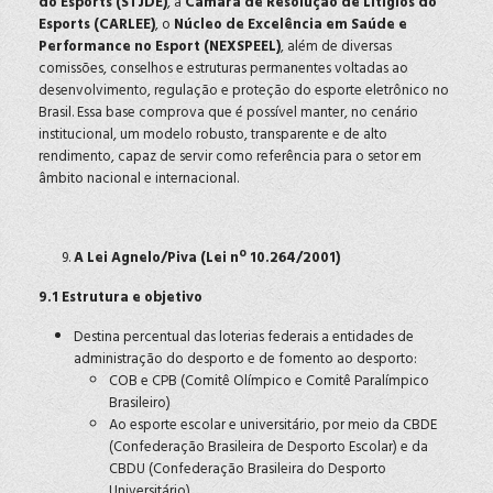
do Esports (STJDE)
, a
Câmara de Resolução de Litígios do
Esports (CARLEE)
, o
Núcleo de Excelência em Saúde e
Performance no Esport (NEXSPEEL)
, além de diversas
comissões, conselhos e estruturas permanentes voltadas ao
desenvolvimento, regulação e proteção do esporte eletrônico no
Brasil. Essa base comprova que é possível manter, no cenário
institucional, um modelo robusto, transparente e de alto
rendimento, capaz de servir como referência para o setor em
âmbito nacional e internacional.
A Lei Agnelo/Piva (Lei nº 10.264/2001)
9.1 Estrutura e objetivo
Destina percentual das loterias federais a entidades de
administração do desporto e de fomento ao desporto:
COB e CPB (Comitê Olímpico e Comitê Paralímpico
Brasileiro)
Ao esporte escolar e universitário, por meio da CBDE
(Confederação Brasileira de Desporto Escolar) e da
CBDU (Confederação Brasileira do Desporto
Universitário)