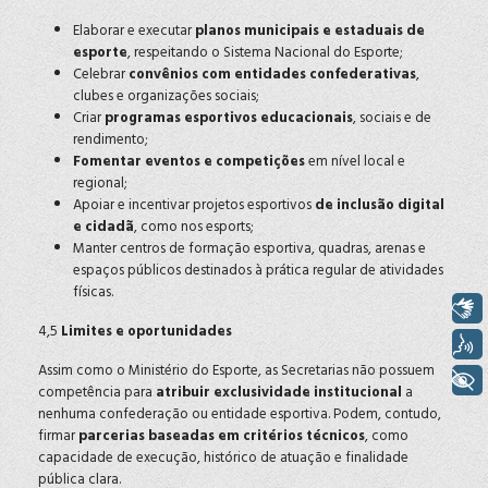
Elaborar e executar
planos municipais e estaduais de
esporte
, respeitando o Sistema Nacional do Esporte;
Celebrar
convênios com entidades confederativas
,
clubes e organizações sociais;
Criar
programas esportivos educacionais
, sociais e de
rendimento;
Fomentar eventos e competições
em nível local e
regional;
Apoiar e incentivar projetos esportivos
de inclusão digital
e cidadã
, como nos esports;
Manter centros de formação esportiva, quadras, arenas e
espaços públicos destinados à prática regular de atividades
físicas.
Libras
4,5
Limites e oportunidades
Voz
Assim como o Ministério do Esporte, as Secretarias não possuem
+ Acessibilidade
competência para
atribuir exclusividade institucional
a
nenhuma confederação ou entidade esportiva. Podem, contudo,
firmar
parcerias baseadas em critérios técnicos
, como
capacidade de execução, histórico de atuação e finalidade
pública clara.