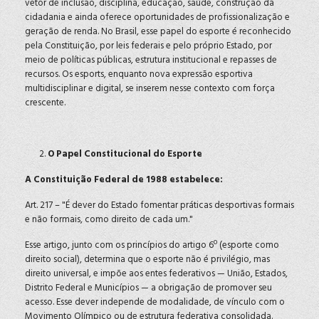
vetor de inclusão, disciplina, educação, saúde, construção da
cidadania e ainda oferece oportunidades de profissionalização e
geração de renda. No Brasil, esse papel do esporte é reconhecido
pela Constituição, por leis federais e pelo próprio Estado, por
meio de políticas públicas, estrutura institucional e repasses de
recursos. Os esports, enquanto nova expressão esportiva
multidisciplinar e digital, se inserem nesse contexto com força
crescente.
O Papel Constitucional do Esporte
A Constituição Federal de 1988 estabelece:
Art. 217 – "É dever do Estado fomentar práticas desportivas formais
e não formais, como direito de cada um."
Esse artigo, junto com os princípios do artigo 6º (esporte como
direito social), determina que o esporte não é privilégio, mas
direito universal, e impõe aos entes federativos — União, Estados,
Distrito Federal e Municípios — a obrigação de promover seu
acesso. Esse dever independe de modalidade, de vínculo com o
Movimento Olímpico ou de estrutura federativa consolidada.