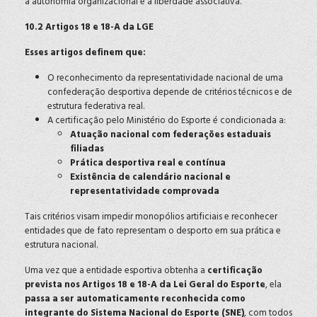
a autonomia organizacional e a liberdade associativa.
10.2 Artigos 18 e 18-A da LGE
Esses artigos definem que:
O reconhecimento da representatividade nacional de uma
confederação desportiva depende de critérios técnicos e de
estrutura federativa real.
A certificação pelo Ministério do Esporte é condicionada a:
Atuação nacional com federações estaduais
filiadas
Prática desportiva real e contínua
Existência de calendário nacional e
representatividade comprovada
Tais critérios visam impedir monopólios artificiais e reconhecer
entidades que de fato representam o desporto em sua prática e
estrutura nacional.
Uma vez que a entidade esportiva obtenha a
certificação
prevista nos Artigos 18 e 18-A da Lei Geral do Esporte
, ela
passa a ser automaticamente reconhecida como
integrante do Sistema Nacional do Esporte (SNE)
, com todos