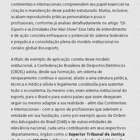
continentais e internacionais compreendem seu papel essencial na
criação e manutenção desse padrão estruturado. Muitas, inclusive,
acabam reproduzindo práticas personalistas e pouco
profissionais, conforme já analisei detalhadamente no artigo
"Os
Esports e as Entidades One Man Show"
. Essa falta de entendimento
e de ação concreta enfraquece o potencial do sistema federativo
e prejudica a consolidação plena do modelo institucional no
cenário global dos esports.
A título de exemplo de aplicação correta desse modelo
institucional, a Confederação Brasileira de Desportos Eletrônicos
(CBDEL) adota, desde sua formação, um sistema de
ranqueamento contínuo e sazonal, aliado a uma estrutura jurídica,
técnica e médica sólida e legalmente constituída para sustentar
todo o ecossistema. Eu mesmo criei, esses sistema institucional do
esports, para o Brasil e para outros países que assim desejaram
seguir ou mesmo adaptar a sua realidade - além das Continentais
e Internacionais - com o apoio de profissionais que aderiram a
entidade em sua fundação, como por exemplo apoio da Ordem
dos Advogados do Brasil (OAB) e de outras entidades de
relevância nacional, cada uma contribuindo em seus respectivos
departamentos, órgãos como o
Superior Tribunal de Justiça