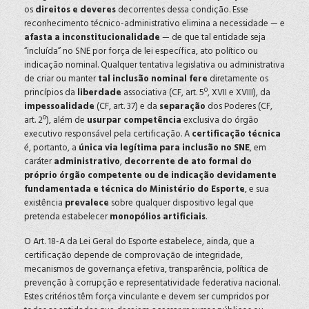
os
direitos e deveres
decorrentes dessa condição. Esse
reconhecimento técnico-administrativo elimina a necessidade — e
afasta a inconstitucionalidade
— de que tal entidade seja
“incluída” no SNE por força de lei específica, ato político ou
indicação nominal. Qualquer tentativa legislativa ou administrativa
de criar ou manter
tal inclusão nominal fere
diretamente os
princípios da
liberdade
associativa (CF, art. 5º, XVII e XVIII), da
impessoalidade
(CF, art. 37) e da
separação
dos Poderes (CF,
art. 2º), além de
usurpar competência
exclusiva do órgão
executivo responsável pela certificação. A
certificação técnica
é, portanto, a
única via legítima para inclusão no SNE
, em
caráter
administrativo
,
decorrente de ato formal do
próprio órgão competente ou de indicação devidamente
fundamentada e técnica do Ministério do Esporte
, e sua
existência
prevalece
sobre qualquer dispositivo legal que
pretenda estabelecer
monopólios artificiais
.
O Art. 18-A da Lei Geral do Esporte estabelece, ainda, que a
certificação depende de comprovação de integridade,
mecanismos de governança efetiva, transparência, política de
prevenção à corrupção e representatividade federativa nacional.
Estes critérios têm força vinculante e devem ser cumpridos por