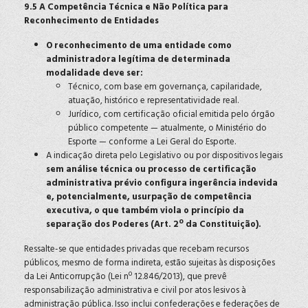
9.5 A Competência Técnica e Não Política para
Reconhecimento de Entidades
O reconhecimento de uma entidade como
administradora legítima de determinada
modalidade deve ser:
Técnico, com base em governança, capilaridade,
atuação, histórico e representatividade real.
Jurídico, com certificação oficial emitida pelo órgão
público competente — atualmente, o Ministério do
Esporte — conforme a Lei Geral do Esporte.
A indicação direta pelo Legislativo ou por dispositivos legais
sem análise técnica ou processo de certificação
administrativa prévio configura ingerência indevida
e, potencialmente, usurpação de competência
executiva, o que também viola o princípio da
separação dos Poderes (Art. 2º da Constituição).
Ressalte-se que entidades privadas que recebam recursos
públicos, mesmo de forma indireta, estão sujeitas às disposições
da Lei Anticorrupção (Lei nº 12.846/2013), que prevê
responsabilização administrativa e civil por atos lesivos à
administração pública. Isso inclui confederações e federações de