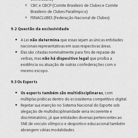
CBC e CBCP (Comite Brasileiro de Clubes e Comite
Brasileiro de Clubes Paralímpico)
FENACLUBES (Federação Nacional de Clubes)
9.2 Questão da exclusividade
A Lei
não determina
que essas sejam as únicas entidades
nacionais representativas em suas respectivas áreas.
Elas são citadas nominalmente para fins de repasse de
verbas, mas
não há dispositivo legal
que proíba a
existência ou atuação de outras confederações com o
mesmo escopo.
9.3 Os Esports
Os esports também são multidisciplinares
, com
múltiplas práticas dentro do ecossistema competitivo digital.
Rejeitar sua inserção no Sistema Nacional do Esporte sob
alegação de multidisciplinaridade seria incoerente e
discriminatório, já que entidades diversas pertencentes ao
SNE de vinculo olímpico e desportivo educacional também
abrangem várias modalidades.