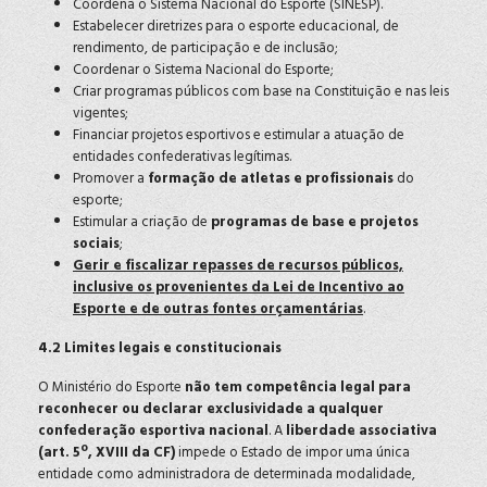
Coordena o Sistema Nacional do Esporte (SINESP).
Estabelecer diretrizes para o esporte educacional, de
rendimento, de participação e de inclusão;
Coordenar o Sistema Nacional do Esporte;
Criar programas públicos com base na Constituição e nas leis
vigentes;
Financiar projetos esportivos e estimular a atuação de
entidades confederativas legítimas.
Promover a
formação de atletas e profissionais
do
esporte;
Estimular a criação de
programas de base e projetos
sociais
;
Gerir e fiscalizar repasses de recursos públicos,
inclusive os provenientes da Lei de Incentivo ao
Esporte e de outras fontes orçamentárias
.
4.2 Limites legais e constitucionais
O Ministério do Esporte
não tem competência legal para
reconhecer ou declarar exclusividade a qualquer
confederação esportiva nacional
. A
liberdade associativa
(art. 5º, XVIII da CF)
impede o Estado de impor uma única
entidade como administradora de determinada modalidade,