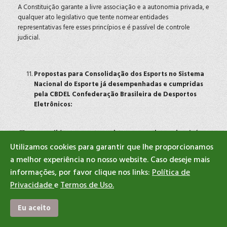
A Constituição garante a livre associação e a autonomia privada, e
qualquer ato legislativo que tente nomear entidades
representativas fere esses princípios e é passível de controle
judicial.
Propostas para Consolidação dos Esports no Sistema
Nacional do Esporte já desempenhadas e cumpridas
pela CBDEL Confederação Brasileira de Desportos
Eletrônicos:
“Para consolidar os esports no sistema esportivo nacional, é
necessário ir além do reconhecimento jurídico, com medidas
Utilizamos cookies para garantir que lhe proporcionamos
práticas e estruturantes
a melhor experiência no nosso website. Caso deseje mais
informações, por favor clique nos links:
Política de
Privacidade
e
Termos de Uso.
11.1 Reconhecimento técnico estruturado
Eu aceito
Propor edital ou programa público com critérios objetivos
para o reconhecimento das confederações de esports.