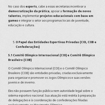
No caso dos
esports
, cabe a essas secretarias incentivar a
democratização da prática
, apoiar a
formação de novos
talentos
, implementar
projetos educacionais com base em
games
e integrar o setor aos programas locais de juventude,
educação e cultura.
O Papel das Entidades Esportivas Privadas (COI, COB e
Confederações)
5.1 Comitê Olímpico Internacional (COI) e Comitê Olímpico
Brasileiro (COB)
O Comitê Olímpico Internacional (COI) e o Comitê Olímpico
Brasileiro (COB) são entidades privadas, criadas exclusivamente
para organizar e promover os Jogos Olímpicos e suas versões
juvenis e de inverno.
Eles não possuem função pública nem autoridade legal sobre o
sistema esportivo nacional. Sua atuação está restrita à preparação
de delegações e à coordenação de confederações filiadas