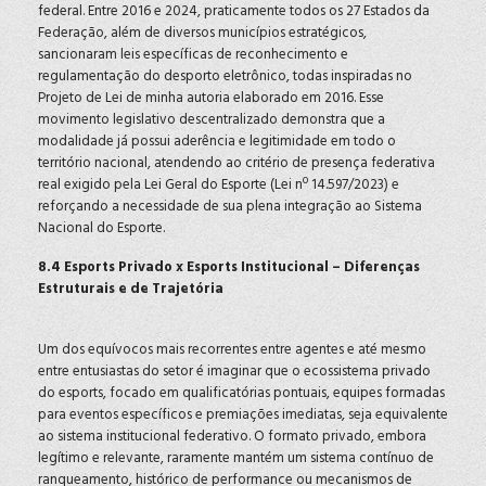
federal. Entre 2016 e 2024, praticamente todos os 27 Estados da
Federação, além de diversos municípios estratégicos,
sancionaram leis específicas de reconhecimento e
regulamentação do desporto eletrônico, todas inspiradas no
Projeto de Lei de minha autoria elaborado em 2016. Esse
movimento legislativo descentralizado demonstra que a
modalidade já possui aderência e legitimidade em todo o
território nacional, atendendo ao critério de presença federativa
real exigido pela Lei Geral do Esporte (Lei nº 14.597/2023) e
reforçando a necessidade de sua plena integração ao Sistema
Nacional do Esporte.
8.4 Esports Privado x Esports Institucional – Diferenças
Estruturais e de Trajetória
Um dos equívocos mais recorrentes entre agentes e até mesmo
entre entusiastas do setor é imaginar que o ecossistema privado
do esports, focado em qualificatórias pontuais, equipes formadas
para eventos específicos e premiações imediatas, seja equivalente
ao sistema institucional federativo. O formato privado, embora
legítimo e relevante, raramente mantém um sistema contínuo de
ranqueamento, histórico de performance ou mecanismos de