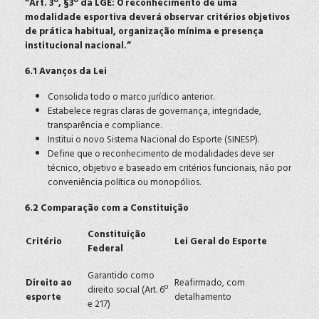
“Art. 3º, §3º da LGE: O reconhecimento de uma
modalidade esportiva deverá observar critérios objetivos
de prática habitual, organização mínima e presença
institucional nacional.”
6.1 Avanços da Lei
Consolida todo o marco jurídico anterior.
Estabelece regras claras de governança, integridade,
transparência e compliance.
Institui o novo Sistema Nacional do Esporte (SINESP).
Define que o reconhecimento de modalidades deve ser
técnico, objetivo e baseado em critérios funcionais, não por
conveniência política ou monopólios.
6.2 Comparação com a Constituição
Constituição
Critério
Lei Geral do Esporte
Federal
Garantido como
Direito ao
Reafirmado, com
direito social (Art. 6º
esporte
detalhamento
e 217)