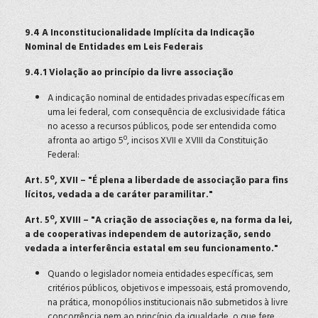
9.4 A Inconstitucionalidade Implícita da Indicação
Nominal de Entidades em Leis Federais
9.4.1 Violação ao princípio da livre associação
A indicação nominal de entidades privadas específicas em
uma lei federal, com consequência de exclusividade fática
no acesso a recursos públicos, pode ser entendida como
afronta ao artigo 5º, incisos XVII e XVIII da Constituição
Federal:
Art. 5º, XVII – "É plena a liberdade de associação para fins
lícitos, vedada a de caráter paramilitar."
Art. 5º, XVIII – "A criação de associações e, na forma da lei,
a de cooperativas independem de autorização, sendo
vedada a interferência estatal em seu funcionamento."
Quando o legislador nomeia entidades específicas, sem
critérios públicos, objetivos e impessoais, está promovendo,
na prática, monopólios institucionais não submetidos à livre
concorrência nem ao princípio da igualdade, o que fere