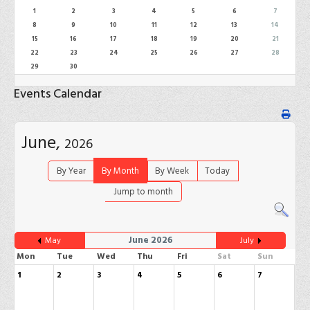
1
2
3
4
5
6
7
8
9
10
11
12
13
14
15
16
17
18
19
20
21
22
23
24
25
26
27
28
29
30
Events Calendar
June,
2026
By Year
By Month
By Week
Today
Jump to month
June 2026
May
July
Mon
Tue
Wed
Thu
Fri
Sat
Sun
1
2
3
4
5
6
7