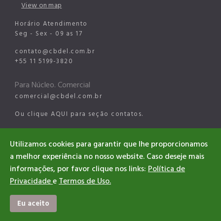
View on map
Horário Atendimento
Seg - Sex - 09 as 17
contato@cbdel.com.br
+55 11 5199-3820
Para Núcleo. Comercial
comercial@cbdel.com.br
Ou clique
AQUI
para seção contatos.
Para Núcleo Esportes Digitais
Utilizamos cookies para garantir que lhe proporcionamos
esports@cbdel.com.br
a melhor experiência no nosso website. Caso deseje mais
informações, por favor clique nos links:
Política de
Privacidade
e
Termos de Uso.
©2026 CBDEL. All rights reserved
Designed & Developed CBDEL
Eu aceito
#EsportesDigitaisBrasil