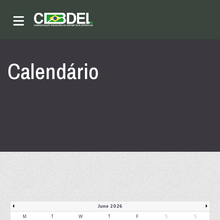
Calendário
June 2026
M
T
W
T
F
S
S