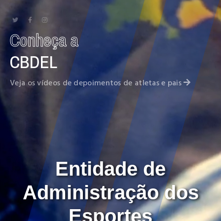
fa
fa
fa
fa-
fa-
fa-
Conheça a
twitter
facebook
instagram
CBDEL
Veja os vídeos de depoimentos de atletas e pais
Entidade de
Administração dos
Esportes