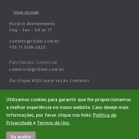
View on map
Horário Atendimento
Seg - Sex - 09 as 17
contato@cbdel.com.br
+55 11 5199-3820
Para Núcleo. Comercial
comercial@cbdel.com.br
Ou clique
AQUI
para seção contatos.
Para Núcleo Esportes Digitais
Utilizamos cookies para garantir que lhe proporcionamos
esports@cbdel.com.br
a melhor experiência no nosso website. Caso deseje mais
informações, por favor clique nos links:
Política de
Privacidade
e
Termos de Uso.
©2026 CBDEL. All rights reserved
Designed & Developed CBDEL
Eu aceito