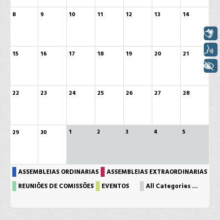
8
9
10
11
12
13
14
Libras
Voz
15
16
17
18
19
20
21
+ Acessibilidade
22
23
24
25
26
27
28
1
2
3
4
5
29
30
ASSEMBLEIAS ORDINARIAS
ASSEMBLEIAS EXTRAORDINARIAS
REUNIÕES DE COMISSÕES
EVENTOS
All Categories ...