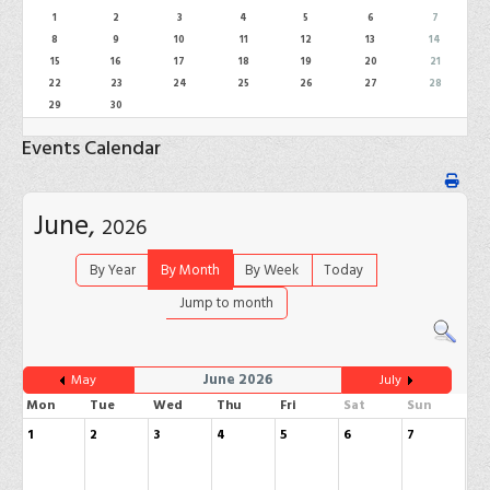
1
2
3
4
5
6
7
8
9
10
11
12
13
14
15
16
17
18
19
20
21
22
23
24
25
26
27
28
29
30
Events Calendar
June,
2026
By Year
By Month
By Week
Today
Jump to month
June 2026
May
July
Mon
Tue
Wed
Thu
Fri
Sat
Sun
1
2
3
4
5
6
7