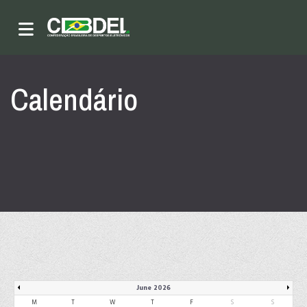
Calendário
June 2026
M
T
W
T
F
S
S