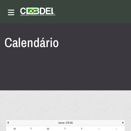
Calendário
June 2026
M
T
W
T
F
S
S