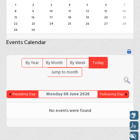
1
2
3
4
5
6
7
8
9
10
11
12
13
14
15
16
17
18
19
20
21
22
23
24
25
26
27
28
29
30
Events Calendar
By Year
By Month
By Week
Today
Jump to month
Monday 08 June 2026
Preceding Day
Following Day
No events were found
Libras
Voz
+ Acessibilidade