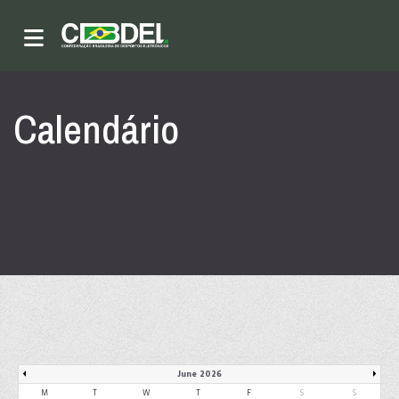
Calendário
June 2026
M
T
W
T
F
S
S