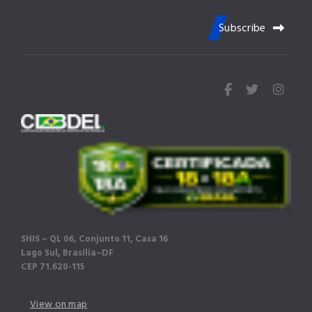
Subscribe
fa
fa
fab
fa-
fa-
fa-
facebook
twitter
inst
SHIS – QL 06, Conjunto 11, Casa 16
Lago Sul, Brasília–DF
CEP 71.620-115
View on map