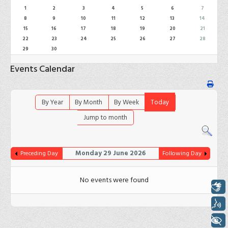
1
2
3
4
5
6
7
8
9
10
11
12
13
14
15
16
17
18
19
20
21
22
23
24
25
26
27
28
29
30
Events Calendar
By Year
By Month
By Week
Today
Jump to month
Monday 29 June 2026
Preceding Day
Following Day
No events were found
Libras
Voz
+ Acessibilidade