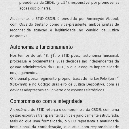
presidência da CBDEL (art. 54), responsável por promover as
ações disciplinares.
Atualmente, o STJD-CBDEL é presidido por Armineyde Abtibol,
com Osvaldo Sestario como vice-presidente, ambos juristas de
reconhecida atuação e legitimidade no cenário da justiça
desportiva.
Autonomia e funcionamento
Nos termos do art. 48, §1º, o STJD possui autonomia funcional,
processual e orçamentária. Suas decisões são independentes da
gestão administrativa da CBDEL, o que assegura imparcialidade
nos julgamentos.
O tribunal possui regimento próprio, baseado na Lei Pelé (Lei nº
9.615/1998) e no Código Brasileiro de Justiça Desportiva, com as
devidas adaptações ao universo dos esportes eletrônicos.
Compromisso com a integridade
A existência do STJD reforça o compromisso da CBDEL com uma
gestão esportiva transparente, técnica e juridicamente estruturada.
Mais do que uma formalidade, o STJD representa a maturidade
institucional da confederação, que atua com responsabilidade