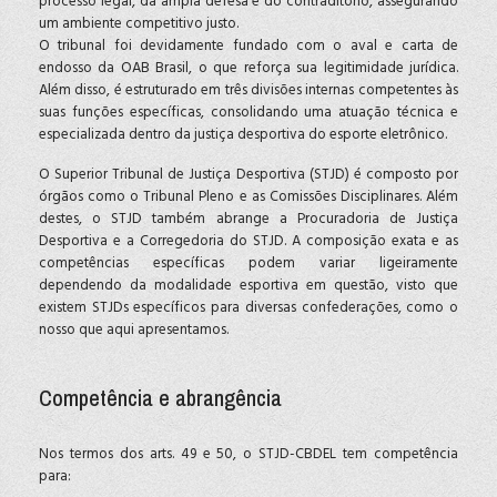
processo legal, da ampla defesa e do contraditório, assegurando
um ambiente competitivo justo.
O tribunal foi devidamente fundado com o aval e carta de
endosso da OAB Brasil, o que reforça sua legitimidade jurídica.
Além disso, é estruturado em três divisões internas competentes às
suas funções específicas, consolidando uma atuação técnica e
especializada dentro da justiça desportiva do esporte eletrônico.
O Superior Tribunal de Justiça Desportiva (STJD) é composto por
órgãos como o Tribunal Pleno e as Comissões Disciplinares. Além
destes, o STJD também abrange a Procuradoria de Justiça
Desportiva e a Corregedoria do STJD. A composição exata e as
competências específicas podem variar ligeiramente
dependendo da modalidade esportiva em questão, visto que
existem STJDs específicos para diversas confederações, como o
nosso que aqui apresentamos.
Competência e abrangência
Nos termos dos arts. 49 e 50, o STJD-CBDEL tem competência
para: