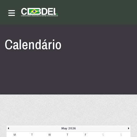
Calendário
May 2026
M
T
W
T
F
S
S