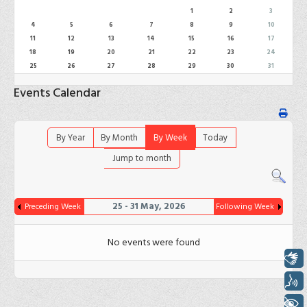
1
2
3
4
5
6
7
8
9
10
11
12
13
14
15
16
17
18
19
20
21
22
23
24
25
26
27
28
29
30
31
Events Calendar
By Year
By Month
By Week
Today
Jump to month
25 - 31 May, 2026
Preceding Week
Following Week
No events were found
Libras
Voz
+ Acessibilidade