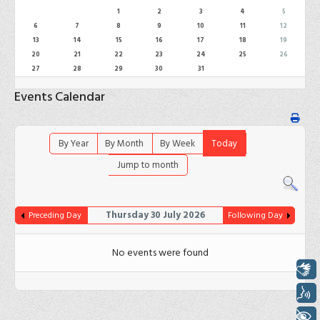
1
2
3
4
5
6
7
8
9
10
11
12
13
14
15
16
17
18
19
20
21
22
23
24
25
26
27
28
29
30
31
Events Calendar
By Year
By Month
By Week
Today
Jump to month
Thursday 30 July 2026
Preceding Day
Following Day
No events were found
Libras
Voz
+ Acessibilidade