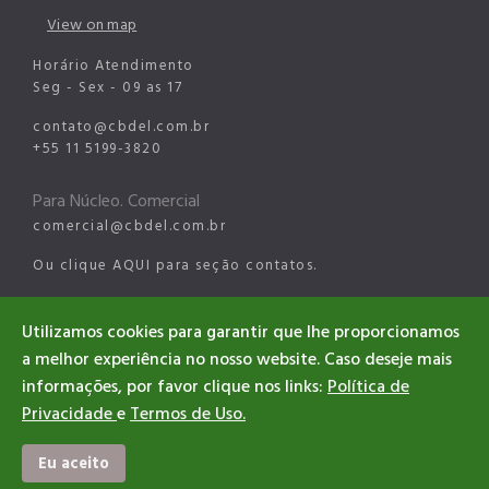
View on map
Horário Atendimento
Seg - Sex - 09 as 17
contato@cbdel.com.br
+55 11 5199-3820
Para Núcleo. Comercial
comercial@cbdel.com.br
Ou clique
AQUI
para seção contatos.
Para Núcleo Esportes Digitais
Utilizamos cookies para garantir que lhe proporcionamos
esports@cbdel.com.br
a melhor experiência no nosso website. Caso deseje mais
informações, por favor clique nos links:
Política de
Privacidade
e
Termos de Uso.
©2026 CBDEL. All rights reserved
Designed & Developed CBDEL
Eu aceito
#EsportesDigitaisBrasil