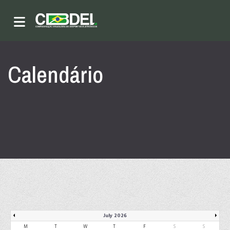
Calendário
July 2026
M
T
W
T
F
S
S