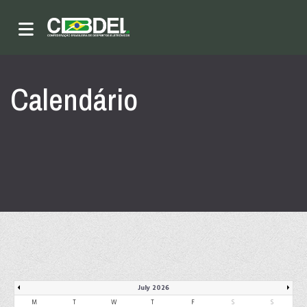
Calendário
July 2026
M
T
W
T
F
S
S