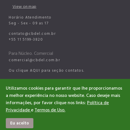
View on map
Horário Atendimento
Seg - Sex - 09 as 17
contato@cbdel.com.br
+55 11 5199-3820
Para Núcleo. Comercial
comercial@cbdel.com.br
Ou clique
AQUI
para seção contatos.
Para Núcleo Esportes Digitais
Utilizamos cookies para garantir que lhe proporcionamos
esports@cbdel.com.br
a melhor experiência no nosso website. Caso deseje mais
informações, por favor clique nos links:
Política de
Privacidade
e
Termos de Uso.
©2026 CBDEL. All rights reserved
Designed & Developed CBDEL
Eu aceito
#EsportesDigitaisBrasil