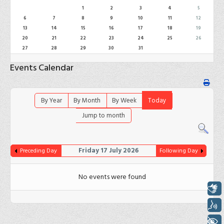
1
2
3
4
5
6
7
8
9
10
11
12
13
14
15
16
17
18
19
20
21
22
23
24
25
26
27
28
29
30
31
Events Calendar
By Year
By Month
By Week
Today
Jump to month
Friday 17 July 2026
Preceding Day
Following Day
No events were found
Libras
Voz
+ Acessibilidade