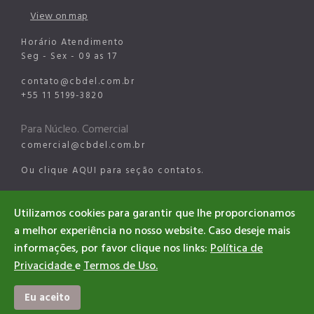
View on map
Horário Atendimento
Seg - Sex - 09 as 17
contato@cbdel.com.br
+55 11 5199-3820
Para Núcleo. Comercial
comercial@cbdel.com.br
Ou clique
AQUI
para seção contatos.
Para Núcleo Esportes Digitais
Utilizamos cookies para garantir que lhe proporcionamos
esports@cbdel.com.br
a melhor experiência no nosso website. Caso deseje mais
informações, por favor clique nos links:
Política de
Privacidade
e
Termos de Uso.
©2026 CBDEL. All rights reserved
Designed & Developed CBDEL
Eu aceito
#EsportesDigitaisBrasil