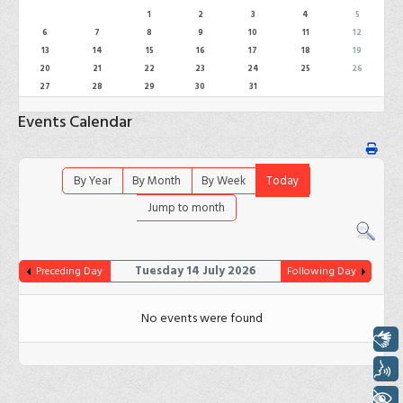
1
2
3
4
5
6
7
8
9
10
11
12
13
14
15
16
17
18
19
20
21
22
23
24
25
26
27
28
29
30
31
Events Calendar
By Year
By Month
By Week
Today
Jump to month
Tuesday 14 July 2026
Preceding Day
Following Day
No events were found
Libras
Voz
+ Acessibilidade