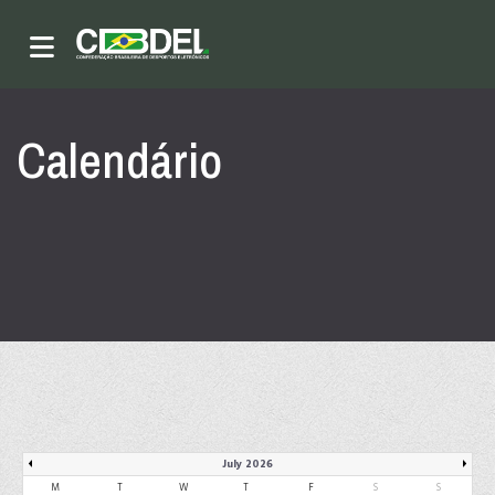
Calendário
July 2026
M
T
W
T
F
S
S