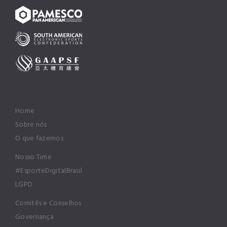
Home
Sobre nós
O que fazemos
Nosso Time
#EsporteDigitalBrasil
LGPD
Comitês e Conselhos
Governança