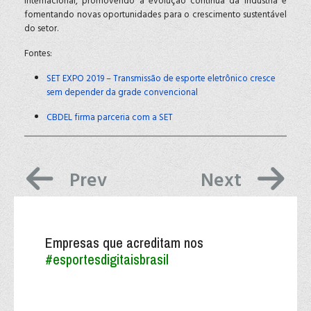
internacional, promovendo a evolução contínua da indústria e
fomentando novas oportunidades para o crescimento sustentável
do setor.
Fontes:
SET EXPO 2019 – Transmissão de esporte eletrônico cresce
sem depender da grade convencional
CBDEL firma parceria com a SET
Previous article: Instituto 
Next article
Prev
Next
Empresas que acreditam nos
#esportesdigitaisbrasil