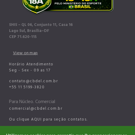
SHIS – QL 06, Conjunto 11, Casa 16
Lago Sul, Brasília–DF
CEP 71.620-115
View on map
Horário Atendimento
Seg - Sex - 09 as 17
contato@cbdel.com.br
+55 11 5199-3820
Para Núcleo. Comercial
comercial@cbdel.com.br
Ou clique
AQUI
para seção contatos.
Para Núcleo Esportes Digitais